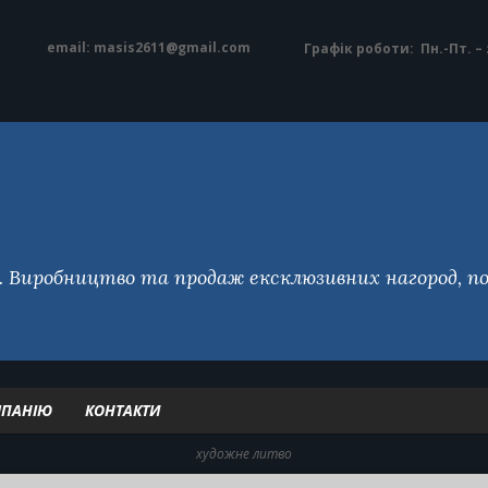
email: masis2611@gmail.com
Графік роботи:
Пн.-Пт. – 
Виробництво та продаж ексклюзивних нагород, по
МПАНІЮ
КОНТАКТИ
художне литво