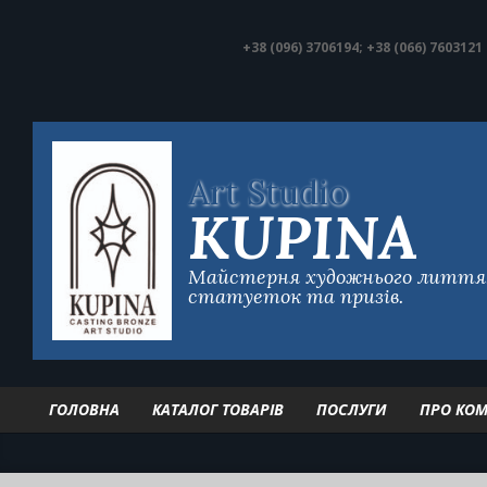
Skip
to
+38 (096) 3706194; +38 (066) 7603121
content
Art
Studio
KUPINA
Майстерня художнього лиття. 
статуеток та призів.
ГОЛОВНА
КАТАЛОГ ТОВАРІВ
ПОСЛУГИ
ПРО КО
Primary
Navigation
Menu