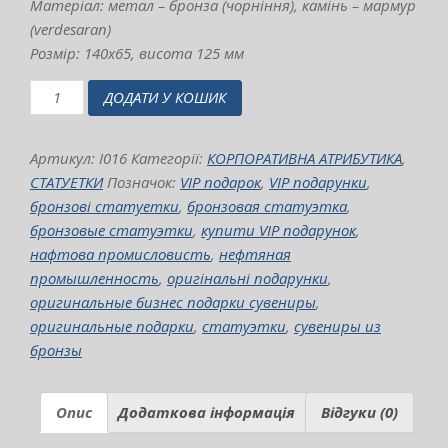
Матеріал: метал – бронза (чорніння), камінь – мармур
(verdesaran)
Розмір: 140х65, висота 125 мм
бронзова
ДОДАТИ У КОШИК
статуетка
"Нафтова
промисловість"
Артикул:
I016
Категорії:
КОРПОРАТИВНА АТРИБУТИКА
,
висота
СТАТУЕТКИ
Позначок:
VIP подарок
,
VIP подарунки
,
125
бронзові статуетки
,
бронзовая статуэтка
,
мм
бронзовые статуэтки
,
купити VIP подарунок
,
кількість
нафтова промисловисть
,
нефтяная
промышленность
,
оригінальні подарунки
,
оригинальные бизнес подарки сувениры
,
оригинальные подарки
,
статуэтки
,
сувениры из
бронзы
Опис
Додаткова інформація
Відгуки (0)