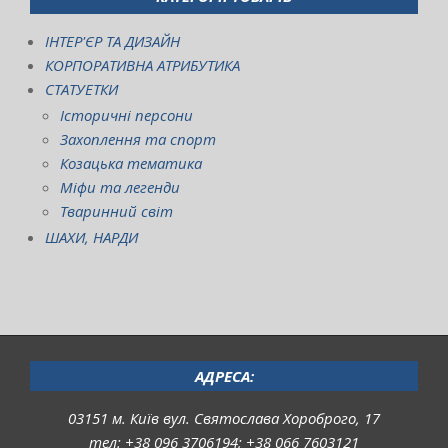
ІНТЕР'ЄР ТА ДИЗАЙН
КОРПОРАТИВНА АТРИБУТИКА
СТАТУЕТКИ
Історичні персони
Захоплення та спорт
Козацька тематика
Міфи та легенди
Тваринний світ
ШАХИ, НАРДИ
АДРЕСА:
03151 м. Київ вул. Святослава Хороброго, 17
тел: +38 096 3706194; +38 066 7603121