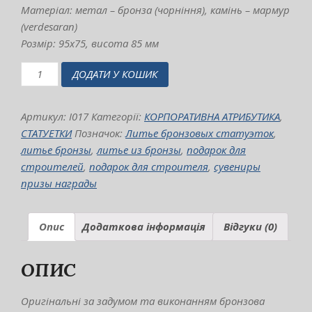
Матеріал: метал – бронза (чорніння), камінь – мармур
(verdesaran)
Розмір: 95х75, висота 85 мм
бронзова
ДОДАТИ У КОШИК
статуетка
"Будівельна
галузь"
Артикул:
I017
Категорії:
КОРПОРАТИВНА АТРИБУТИКА
,
висота
СТАТУЕТКИ
Позначок:
Литье бронзовых статуэток
,
85
литье бронзы
,
литье из бронзы
,
подарок для
мм
строителей
,
подарок для строителя
,
сувениры
кількість
призы награды
Опис
Додаткова інформація
Відгуки (0)
ОПИС
Оригінальні за задумом та виконанням бронзова