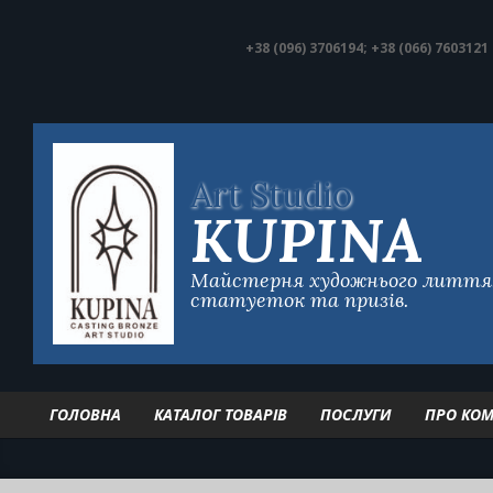
Skip
to
+38 (096) 3706194; +38 (066) 7603121
content
Art
Studio
KUPINA
Майстерня художнього лиття. 
статуеток та призів.
ГОЛОВНА
КАТАЛОГ ТОВАРІВ
ПОСЛУГИ
ПРО КО
Primary
Navigation
Menu