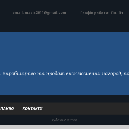
email: masis2611@gmail.com
Графік роботи:
Пн.-Пт. – 
Виробництво та продаж ексклюзивних нагород, по
МПАНІЮ
КОНТАКТИ
художне литво